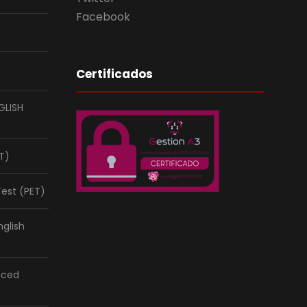
Facebook
Certificados
GLISH
ET)
Test (PET)
nglish
nced