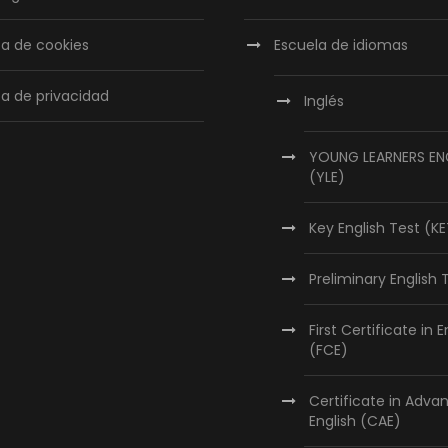
ica de cookies
Escuela de idiomas
ca de privacidad
Inglés
YOUNG LEARNERS EN
(YLE)
Key English Test (K
Preliminary English 
First Certificate in E
(FCE)
Certificate in Adva
English (CAE)