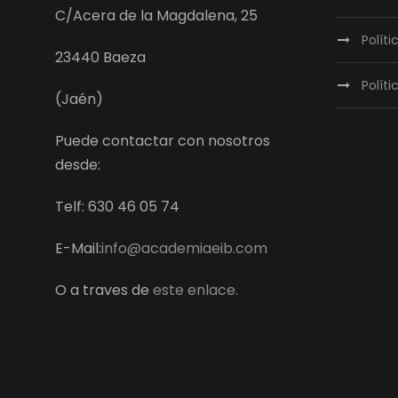
C/Acera de la Magdalena, 25
Polít
23440 Baeza
Políti
(Jaén)
Puede contactar con nosotros
desde:
Telf: 630 46 05 74
E-Mail:
info@academiaeib.com
O a traves de
este enlace.