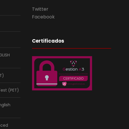
Twitter
Facebook
Certificados
GLISH
ET)
Test (PET)
nglish
nced