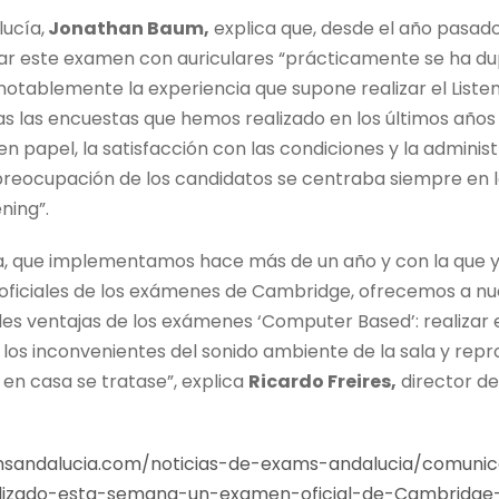
lucía,
Jonathan Baum,
explica que, desde el año pasad
ar este examen con auriculares “prácticamente se ha du
tablemente la experiencia que supone realizar el Liste
as las encuestas que hemos realizado en los últimos años
papel, la satisfacción con las condiciones y la adminis
 preocupación de los candidatos se centraba siempre en l
ening”.
ía, que implementamos hace más de un año y con la que 
 oficiales de los exámenes de Cambridge, ofrecemos a n
les ventajas de los exámenes ‘Computer Based’: realizar 
í los inconvenientes del sonido ambiente de la sala y rep
 en casa se tratase”, explica
Ricardo Freires,
director d
msandalucia.com/noticias-de-exams-andalucia/comuni
lizado-esta-semana-un-examen-oficial-de-Cambridge