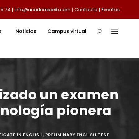
05 74
|
info@academiaeib.com
|
Contacto
|
Eventos
s
Noticias
Campus virtual
lizado un examen
cnología pionera
FICATE IN ENGLISH
,
PRELIMINARY ENGLISH TEST