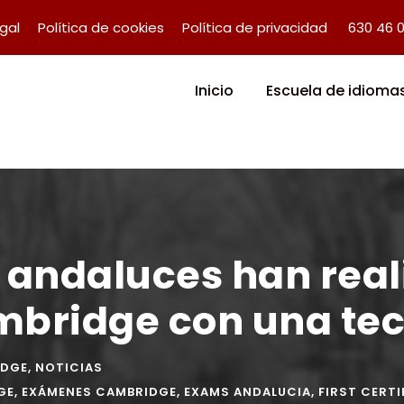
egal
Política de cookies
Política de privacidad
630 46 
Inicio
Escuela de idioma
 andaluces han rea
ambridge con una te
IDGE
,
NOTICIAS
GE
,
EXÁMENES CAMBRIDGE
,
EXAMS ANDALUCIA
,
FIRST CERTI