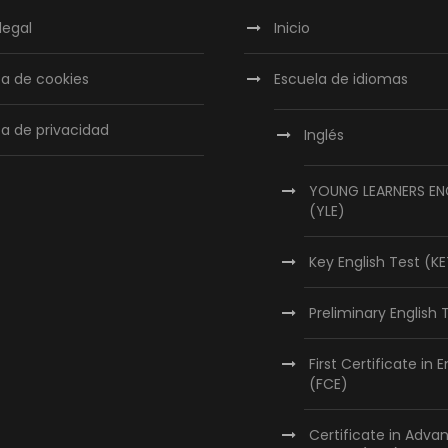
legal
Inicio
ica de cookies
Escuela de idiomas
ca de privacidad
Inglés
YOUNG LEARNERS EN
(YLE)
Key English Test (K
Preliminary English 
First Certificate in E
(FCE)
Certificate in Adva