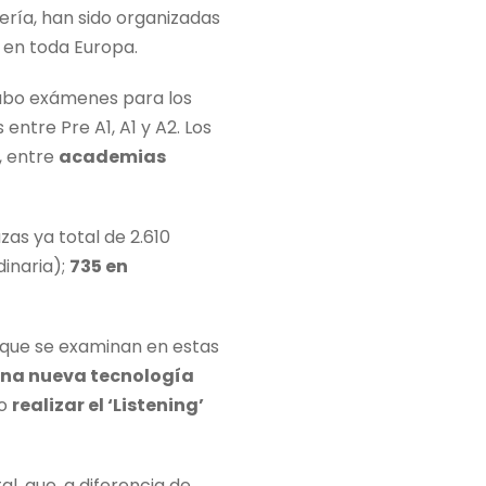
ería, han sido organizadas
 en toda Europa.
ubo exámenes para los
 entre Pre A1, A1 y A2. Los
, entre
academias
as ya total de 2.610
dinaria);
735 en
s que se examinan en estas
una nueva tecnología
no
realizar el ‘Listening’
al, que, a diferencia de