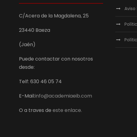
Aviso 
C/Acera de la Magdalena, 25
Polít
23440 Baeza
Políti
(Jaén)
Puede contactar con nosotros
desde:
Telf: 630 46 05 74
E-Mail:
info@academiaeib.com
O a traves de
este enlace.