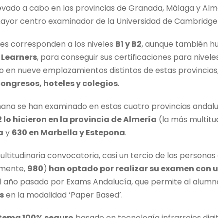
levado a cabo en las provincias de Granada, Málaga y Alm
mayor centro examinador de la Universidad de Cambridge
es corresponden a los niveles
B1 y B2
, aunque también h
Learners
, para conseguir sus certificaciones para niveles
 en nueve emplazamientos distintos de estas provincias
congresos, hoteles y colegios
.
mana se han examinado en estas cuatro provincias andaluz
 lo hicieron en la provincia de Almería
(la más multitu
a
y
630 en Marbella y Estepona
.
titudinaria convocatoria, casi un tercio de las persona
amente,
980
)
han optado por realizar su examen con 
l año pasado por Exams Andalucía, que permite al alum
s
en la modalidad ‘Paper Based’.
stema 100% seguro
basado en tecnología infrarrojos digit