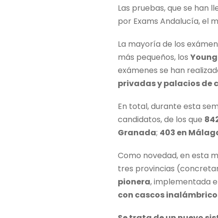
Las pruebas, que se han l
por Exams Andalucía, el 
La mayoría de los exámen
más pequeños, los
Young 
exámenes se han realizado
privadas y palacios de 
En total, durante esta se
candidatos, de los que
842
Granada
;
403 en Málag
Como novedad, en esta mul
tres provincias (concret
pionera
, implementada e
con cascos inalámbrico
Se trata de un nuevo si